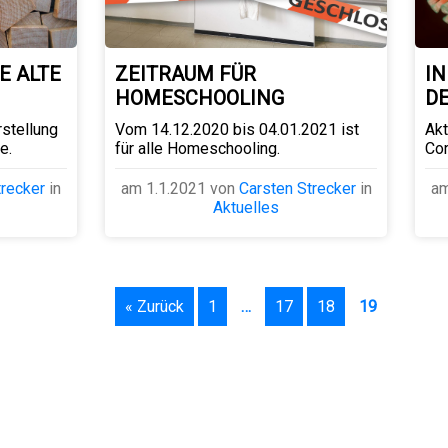
E ALTE
ZEITRAUM FÜR
I
HOMESCHOOLING
D
rstellung
Vom 14.12.2020 bis 04.01.2021 ist
Akt
e.
für alle Homeschooling.
Cor
trecker
in
am 1.1.2021 von
Carsten Strecker
in
am
Aktuelles
« Zurück
1
…
17
18
19