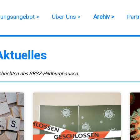
dungsangebot >
Über Uns >
Archiv >
Part
Aktuelles
chrichten des SBSZ-Hildburghausen.