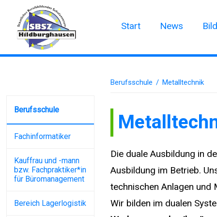
Start
News
Bil
Berufsschule
/
Metalltechnik
Berufsschule
Metalltechn
Fachinformatiker
Die duale Ausbildung in de
Kauffrau und -mann
Ausbildung im Betrieb. Un
bzw. Fachpraktiker*in
für Büromanagement
technischen Anlagen und M
Wir bilden im dualen Sys
Bereich Lagerlogistik