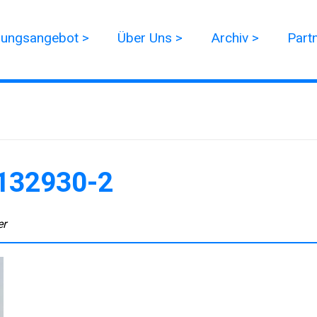
dungsangebot >
Über Uns >
Archiv >
Part
132930-2
er