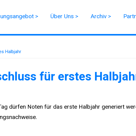
dungsangebot >
Über Uns >
Archiv >
Part
es Halbjahr
chluss für erstes Halbjah
 Tag dürfen Noten für das erste Halbjahr generiert we
ungsnachweise.