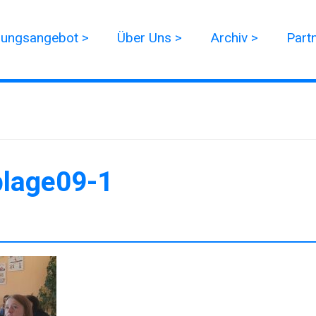
dungsangebot >
Über Uns >
Archiv >
Part
lage09-1