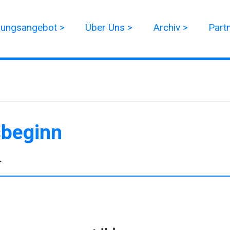
dungsangebot >
Über Uns >
Archiv >
Part
sbeginn
r