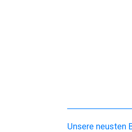
Schnuppertag an de
Unsere neusten B