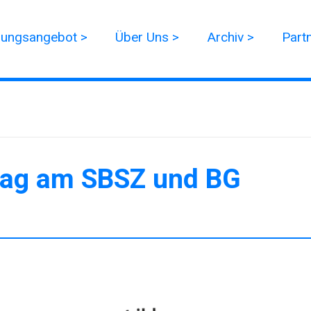
dungsangebot >
Über Uns >
Archiv >
Part
tag am SBSZ und BG