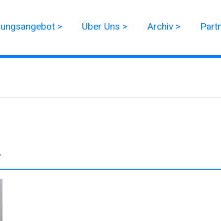
dungsangebot >
Über Uns >
Archiv >
Part
r