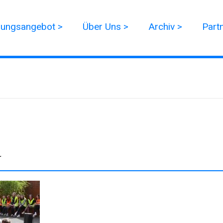
dungsangebot >
Über Uns >
Archiv >
Part
r