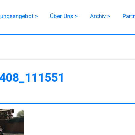
dungsangebot >
Über Uns >
Archiv >
Part
408_111551