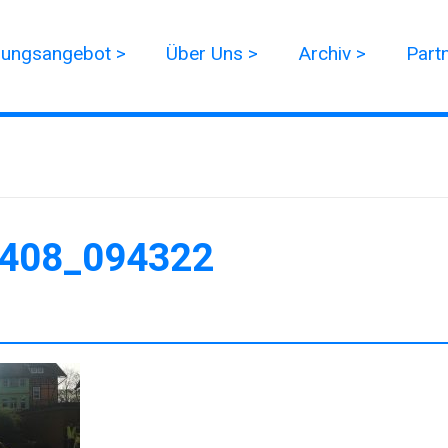
dungsangebot >
Über Uns >
Archiv >
Part
408_094322