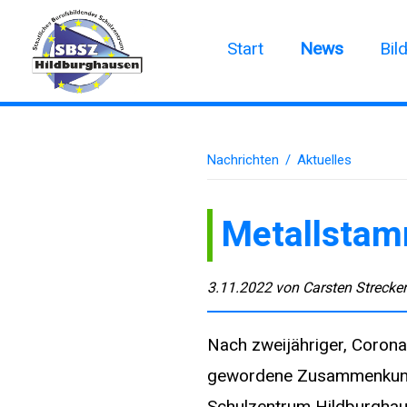
Start
News
Bil
Nachrichten
/
Aktuelles
Metallstam
3.11.2022
von
Carsten Strecke
Nach zweijähriger, Corona
gewordene Zusammenkunft 
Schulzentrum Hildburghau