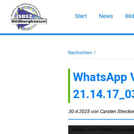
Start
News
Bil
Nachrichten
/
WhatsApp 
21.14.17_
30.4.2025
von
Carsten Strecke
Video-
Media error: Format(s) not supp