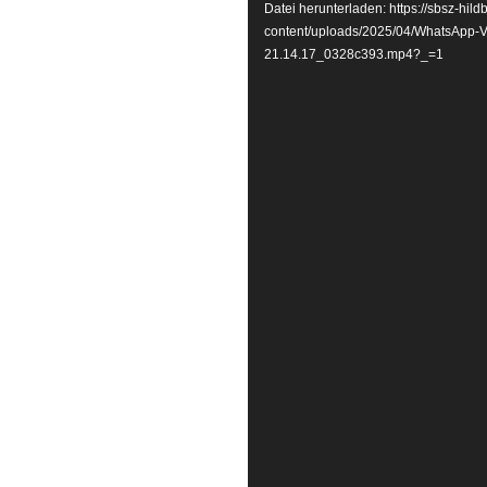
Datei herunterladen: https://sbsz-hi
Player
content/uploads/2025/04/WhatsApp-
21.14.17_0328c393.mp4?_=1