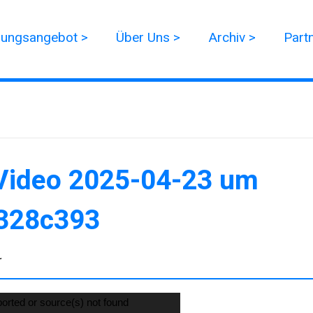
dungsangebot >
Über Uns >
Archiv >
Part
Video 2025-04-23 um
0328c393
r
orted or source(s) not found