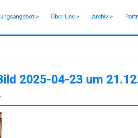
dungsangebot >
Über Uns >
Archiv >
Part
ild 2025-04-23 um 21.1
r