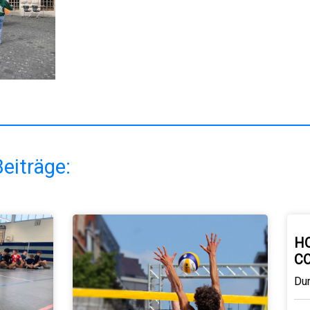
eiträge:
H
C
Du