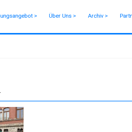
dungsangebot >
Über Uns >
Archiv >
Part
r