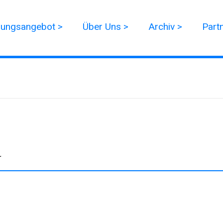
dungsangebot >
Über Uns >
Archiv >
Part
r