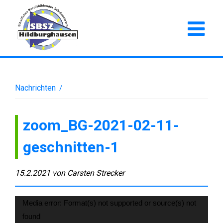
Nachrichten
/
zoom_BG-2021-02-11-
geschnitten-1
15.2.2021
von
Carsten Strecker
Video-
Media error: Format(s) not supported or source(s) not
found
Player