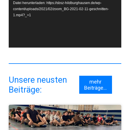
Datei herunterladen: https://sbsz-hildburghausen.de/wp-
content/uploads/2021/02/zoom_BG-2021-02-11-geschnitten-
1.mp4?_=1
Unsere neusten
mehr
Beiträge:
Beiträge...