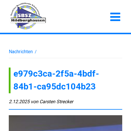
Nachrichten
/
e979c3ca-2f5a-4bdf-
84b1-ca95dc104b23
2.12.2025
von
Carsten Strecker