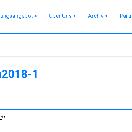
dungsangebot >
Über Uns >
Archiv >
Part
u2018-1
021