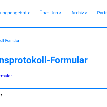
dungsangebot >
Über Uns >
Archiv >
Part
oll-Formular
nsprotokoll-Formular
rmular
21