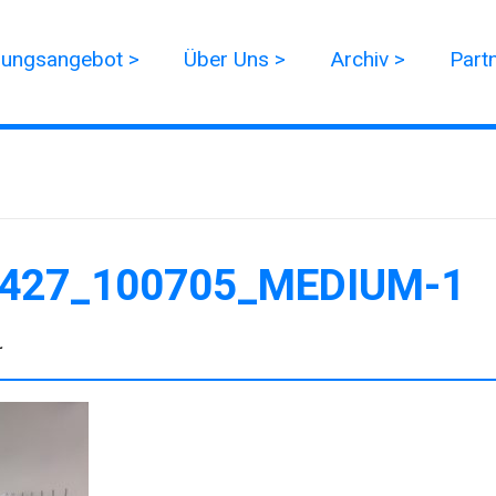
dungsangebot >
Über Uns >
Archiv >
Part
427_100705_MEDIUM-1
r