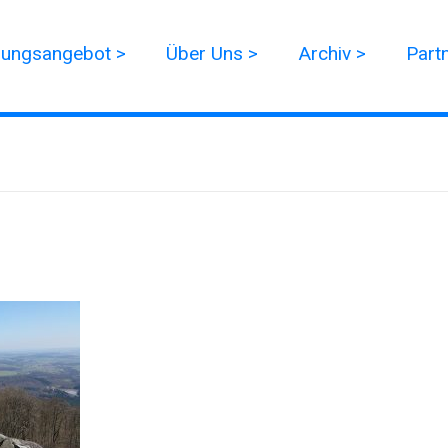
dungsangebot >
Über Uns >
Archiv >
Part