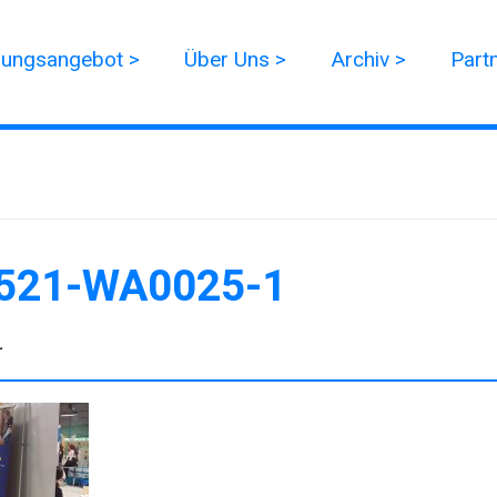
dungsangebot >
Über Uns >
Archiv >
Part
521-WA0025-1
r