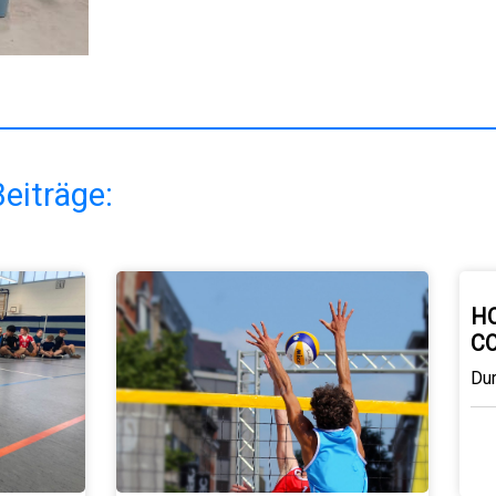
eiträge:
H
C
Du