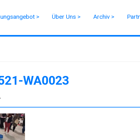
dungsangebot >
Über Uns >
Archiv >
Part
521-WA0023
r