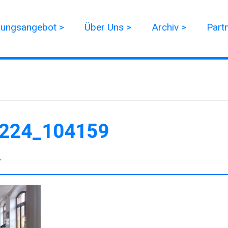
dungsangebot >
Über Uns >
Archiv >
Part
224_104159
r