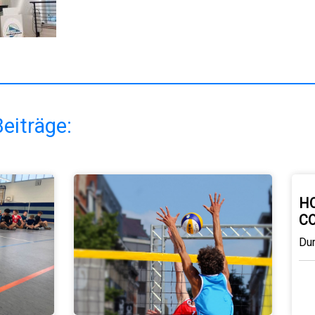
eiträge:
H
C
Du