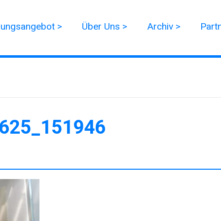
dungsangebot >
Über Uns >
Archiv >
Part
625_151946