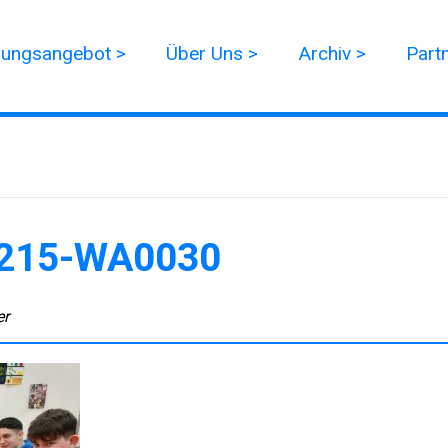
dungsangebot >
Über Uns >
Archiv >
Part
215-WA0030
er