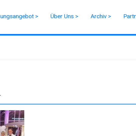
dungsangebot >
Über Uns >
Archiv >
Part
r