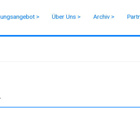
dungsangebot >
Über Uns >
Archiv >
Part
r