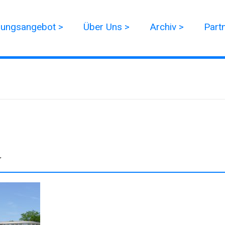
dungsangebot >
Über Uns >
Archiv >
Part
r