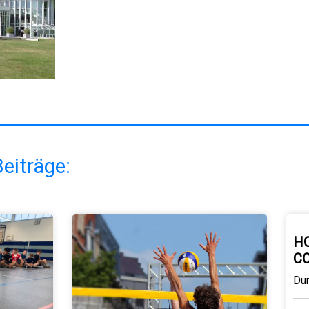
eiträge:
H
C
Du