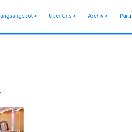
dungsangebot >
Über Uns >
Archiv >
Part
r