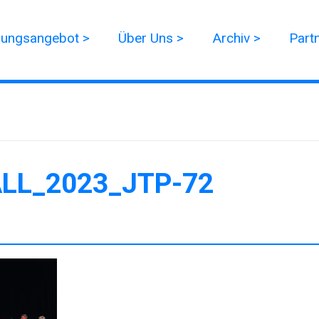
dungsangebot >
Über Uns >
Archiv >
Part
LL_2023_JTP-72