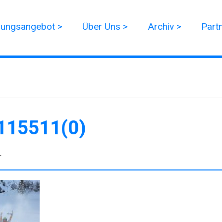
dungsangebot >
Über Uns >
Archiv >
Part
115511(0)
r