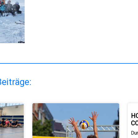
eiträge:
H
C
Du