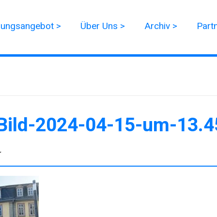
dungsangebot >
Über Uns >
Archiv >
Part
Bild-2024-04-15-um-13.4
r