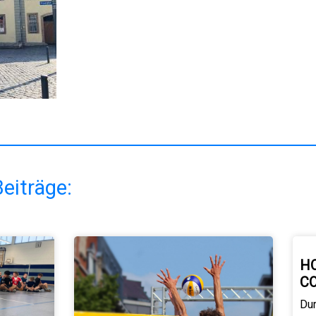
eiträge:
H
C
Du