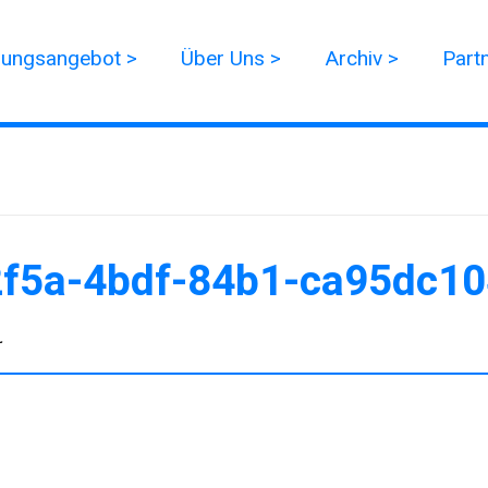
dungsangebot >
Über Uns >
Archiv >
Part
2f5a-4bdf-84b1-ca95dc1
r