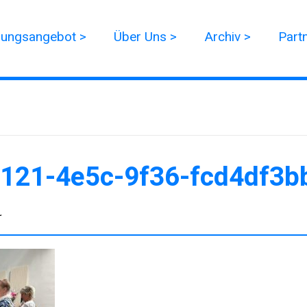
dungsangebot >
Über Uns >
Archiv >
Part
121-4e5c-9f36-fcd4df3b
r