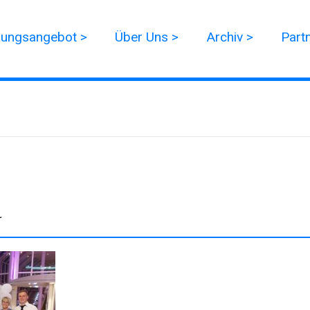
dungsangebot >
Über Uns >
Archiv >
Part
r