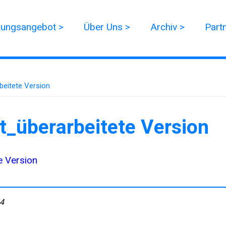
dungsangebot >
Über Uns >
Archiv >
Part
beitete Version
t_überarbeitete Version
e Version
24