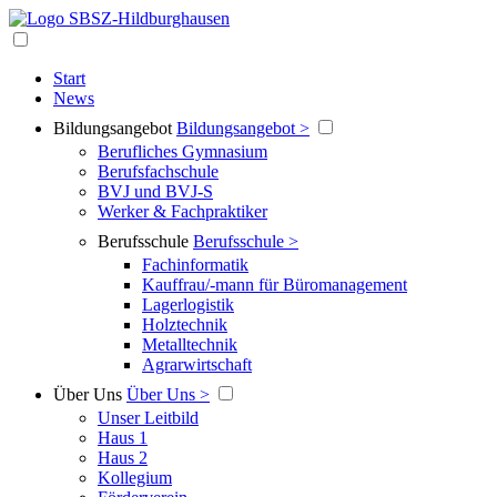
Start
News
Bildungsangebot
Bildungsangebot >
Berufliches Gymnasium
Berufsfachschule
BVJ und BVJ-S
Werker & Fachpraktiker
Berufsschule
Berufsschule >
Fachinformatik
Kauffrau/-mann für Büromanagement
Lagerlogistik
Holztechnik
Metalltechnik
Agrarwirtschaft
Über Uns
Über Uns >
Unser Leitbild
Haus 1
Haus 2
Kollegium