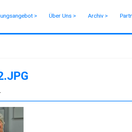
dungsangebot >
Über Uns >
Archiv >
Part
2.JPG
r