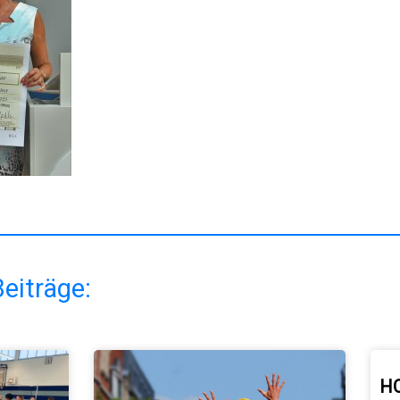
eiträge:
H