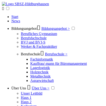
Start
News
Bildungsangebot
Bildungsangebot >
Berufliches Gymnasium
Berufsfachschule
BVJ und BVJ-S
Werker & Fachpraktiker
Berufsschule
Berufsschule >
Fachinformatik
Kauffrau/-mann für Büromanagement
Lagerlogistik
Holztechnik
Metalltechnik
Agrarwirtschaft
Über Uns
Über Uns >
Unser Leitbild
Haus 1
Haus 2