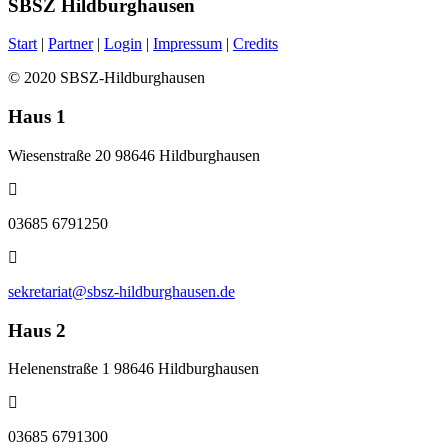
SBSZ
Hildburghausen
Start
|
Partner
|
Login
|
Impressum
|
Credits
© 2020 SBSZ-Hildburghausen
Haus
1
Wiesenstraße 20
98646 Hildburghausen
03685 6791250
sekretariat@sbsz-hildburghausen.de
Haus
2
Helenenstraße 1
98646 Hildburghausen
03685 6791300