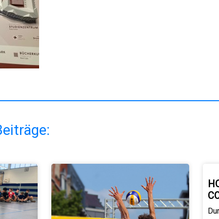
eiträge:
H
C
Du