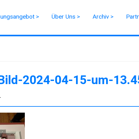
dungsangebot >
Über Uns >
Archiv >
Part
Bild-2024-04-15-um-13.4
r