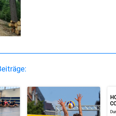
eiträge:
H
C
Du