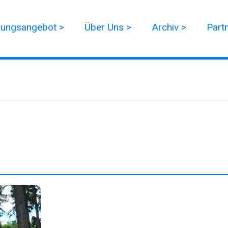
dungsangebot >
Über Uns >
Archiv >
Part