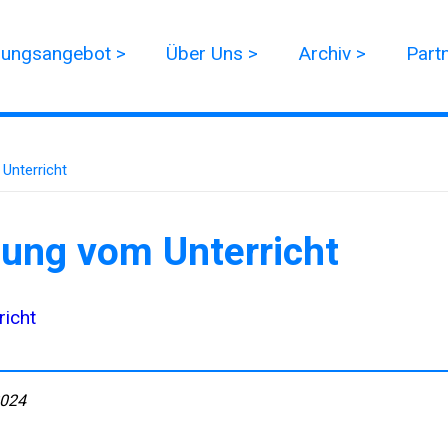
dungsangebot >
Über Uns >
Archiv >
Part
Unterricht
gung vom Unterricht
richt
2024