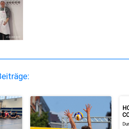
eiträge:
H
C
Du