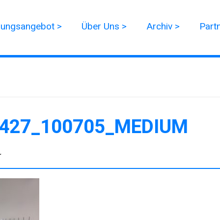
dungsangebot >
Über Uns >
Archiv >
Part
427_100705_MEDIUM
r