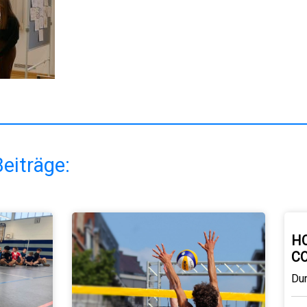
eiträge:
H
C
Du