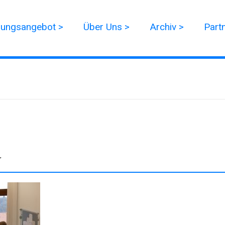
dungsangebot >
Über Uns >
Archiv >
Part
r