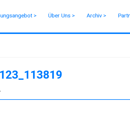
dungsangebot >
Über Uns >
Archiv >
Part
123_113819
r