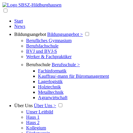
Start
News
Bildungsangebot
Bildungsangebot >
Berufliches Gymnasium
Berufsfachschule
BVJ und BVJ-S
Werker & Fachpraktiker
Berufsschule
Berufsschule >
Fachinformatik
Kauffrau/-mann für Büromanagement
Lagerlogistik
Holztechnik
Metalltechnik
Agrarwirtschaft
Über Uns
Über Uns >
Unser Leitbild
Haus 1
Haus 2
Kollegium