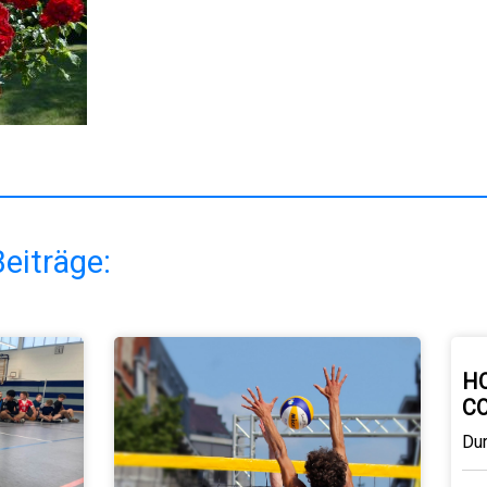
eiträge:
H
C
Du