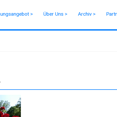
dungsangebot >
Über Uns >
Archiv >
Part
r