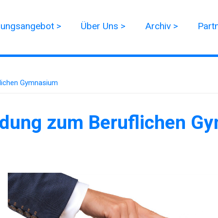
dungsangebot >
Über Uns >
Archiv >
Part
lichen Gymnasium
dung zum Beruflichen G